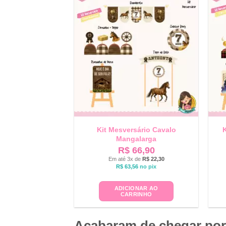
Kit Mesversário Cavalo
K
Mangalarga
R$
66,90
Em até 3x de
R$
22,30
R$
63,56
no pix
ADICIONAR AO
CARRINHO
Acabaram de chegar por