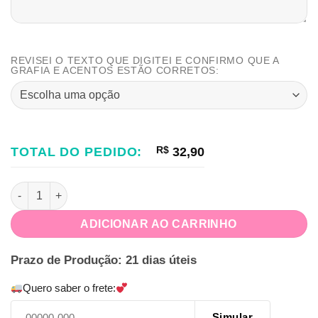
REVISEI O TEXTO QUE DIGITEI E CONFIRMO QUE A
GRAFIA E ACENTOS ESTÃO CORRETOS:
TOTAL DO PEDIDO:
R$
32,90
Kit Etiquetas Escolares Champions League quantidade
ADICIONAR AO CARRINHO
Prazo de Produção: 21 dias úteis
Quero saber o frete:
Simular