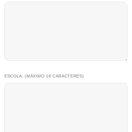
ESCOLA: (MÁXIMO 18 CARACTERES)