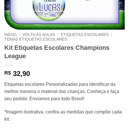
INÍCIO
/
VOLTA ÀS AULAS
/
ETIQUETAS ESCOLARES
/
TEMAS ETIQUETAS ESCOLARES
Kit Etiquetas Escolares Champions
League
32,90
R$
Etiquetas escolares Personalizadas para identificar da
melhor maneira o material das crianças. Conheça e faça
seu pedido. Enviamos para todo Brasil!
*Imagem ilustrativa, confira as medidas que compõe cada
kit.