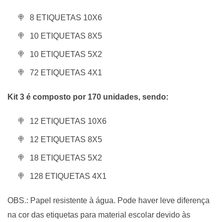
8 ETIQUETAS 10X6
10 ETIQUETAS 8X5
10 ETIQUETAS 5X2
72 ETIQUETAS 4X1
Kit 3 é composto por 170 unidades, sendo:
12 ETIQUETAS 10X6
12 ETIQUETAS 8X5
18 ETIQUETAS 5X2
128 ETIQUETAS 4X1
OBS.: Papel resistente à água. Pode haver leve diferença
na cor das etiquetas para material escolar devido às