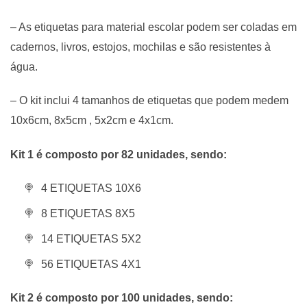
– As etiquetas para material escolar podem ser coladas em
cadernos, livros, estojos, mochilas e são resistentes à
água.
– O kit inclui 4 tamanhos de etiquetas que podem medem
10x6cm, 8x5cm , 5x2cm e 4x1cm.
Kit 1 é composto por 82 unidades, sendo:
4 ETIQUETAS 10X6
8 ETIQUETAS 8X5
14 ETIQUETAS 5X2
56 ETIQUETAS 4X1
Kit 2 é composto por 100 unidades, sendo: