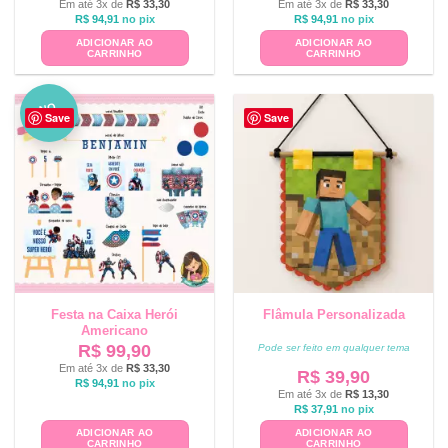
Em até 3x de
R$
33,30
Em até 3x de
R$
33,30
R$
94,91
no pix
R$
94,91
no pix
ADICIONAR AO
ADICIONAR AO
CARRINHO
CARRINHO
NO
Save
Save
VO
Festa na Caixa Herói
Flâmula Personalizada
Americano
R$
99,90
Pode ser feito em qualquer tema
Em até 3x de
R$
33,30
R$
39,90
R$
94,91
no pix
Em até 3x de
R$
13,30
R$
37,91
no pix
ADICIONAR AO
ADICIONAR AO
CARRINHO
CARRINHO