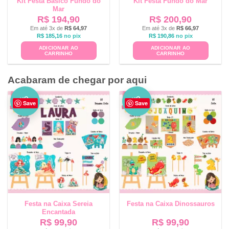
Kit Festa Básico Fundo do
Kit Festa Fundo do Mar
Mar
R$
194,90
R$
200,90
Em até 3x de
R$
64,97
Em até 3x de
R$
66,97
R$
185,16
no pix
R$
190,86
no pix
ADICIONAR AO
ADICIONAR AO
CARRINHO
CARRINHO
Acabaram de chegar por aqui
NO
NO
Save
Save
VO
VO
Festa na Caixa Sereia
Festa na Caixa Dinossauros
Encantada
R$
99,90
R$
99,90