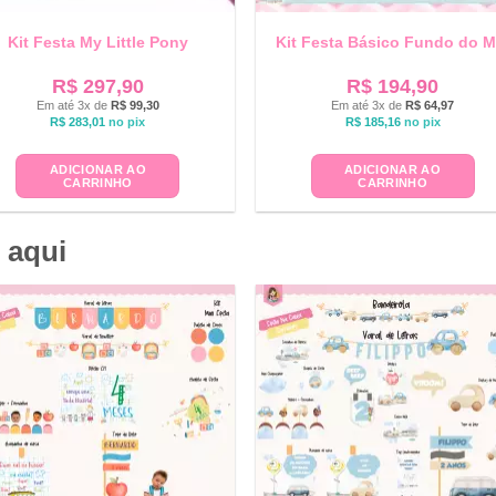
Kit Festa My Little Pony
Kit Festa Básico Fundo do M
R$
297,90
R$
194,90
Em até 3x de
R$
99,30
Em até 3x de
R$
64,97
R$
283,01
no pix
R$
185,16
no pix
ADICIONAR AO
ADICIONAR AO
CARRINHO
CARRINHO
 aqui