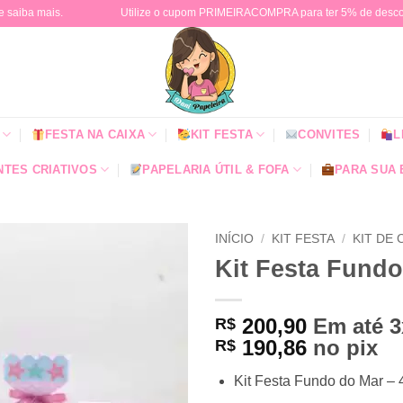
e saiba mais.
Utilize o cupom PRIMEIRACOMPRA para ter 5% de descont
FESTA NA CAIXA
KIT FESTA
CONVITES
L
TES CRIATIVOS
PAPELARIA ÚTIL & FOFA
PARA SUA
INÍCIO
/
KIT FESTA
/
KIT DE
Kit Festa Fund
200,90
Em até 
R$
190,86
no pix
R$
Kit Festa Fundo do Mar – 