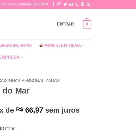
o no seu primeiro pedido ♥​
0
ENTRAR
EMBRANCINHAS
PRONTA ENTREGA
 EMPRESA
 CAIXINHAS PERSONALIZADAS
o do Mar
3x de
66,97
sem juros
R$
48 itens