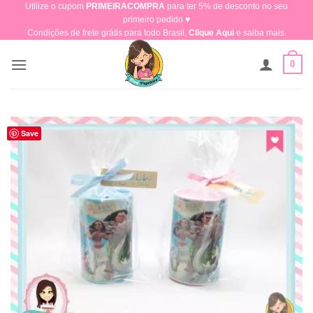
Utilize o cupom
PRIMEIRACOMPRA
para ter 5% de desconto no seu
Skip
primeiro pedido ♥​
to
Condições de frete grátis para todo Brasil,
Clique Aqui
e saiba mais.
content
0
Save