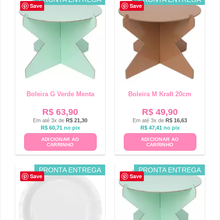
Save
Save
Boleira G Verde Menta
Boleira M Kraft 20cm
R$
63,90
R$
49,90
Em até 3x de
R$
21,30
Em até 3x de
R$
16,63
R$
60,71
no pix
R$
47,41
no pix
ADICIONAR AO
ADICIONAR AO
CARRINHO
CARRINHO
PRONTA ENTREGA
PRONTA ENTREGA
Save
Save