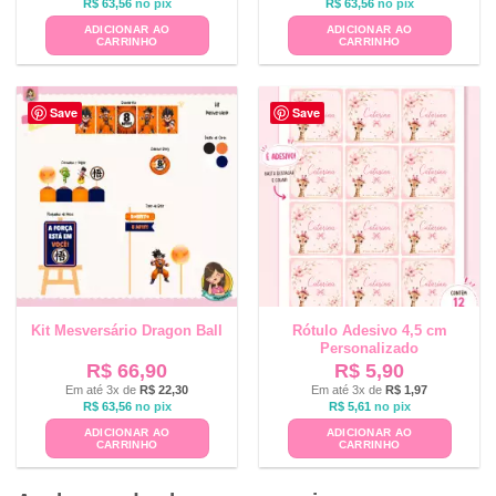
R$
63,56
no pix
R$
63,56
no pix
ADICIONAR AO
ADICIONAR AO
CARRINHO
CARRINHO
Save
Save
Kit Mesversário Dragon Ball
Rótulo Adesivo 4,5 cm
Personalizado
R$
66,90
R$
5,90
Em até 3x de
R$
22,30
Em até 3x de
R$
1,97
R$
63,56
no pix
R$
5,61
no pix
ADICIONAR AO
ADICIONAR AO
CARRINHO
CARRINHO