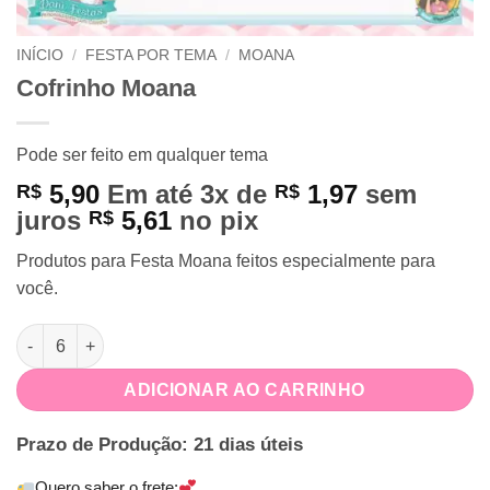
INÍCIO
/
FESTA POR TEMA
/
MOANA
Cofrinho Moana
Pode ser feito em qualquer tema
5,90
Em até 3x de
1,97
sem
R$
R$
juros
5,61
no pix
R$
Produtos para Festa Moana feitos especialmente para
você.
Cofrinho Moana quantidade
ADICIONAR AO CARRINHO
Prazo de Produção: 21 dias úteis
Quero saber o frete: