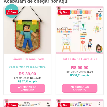
Acabaram de chegar por aqui
NO
Save
Save
VO
Flâmula Personalizada
Kit Festa na Caixa ABC
R$
99,90
Pode ser feito em qualquer tema
Em até 3x de
R$
33,30
R$
39,90
R$
94,91
no pix
Em até 3x de
R$
13,30
R$
37,91
no pix
ADICIONAR AO
ADICIONAR AO
CARRINHO
CARRINHO
Save
Save