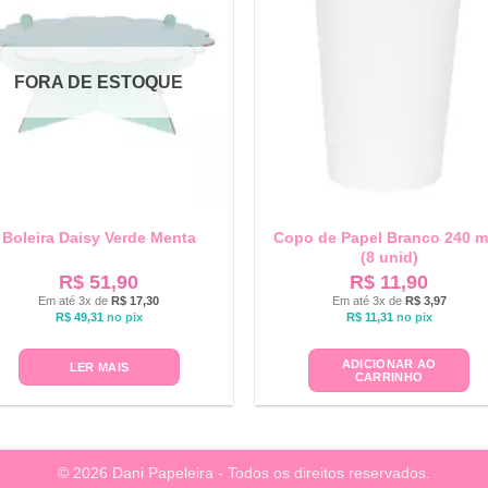
FORA DE ESTOQUE
Boleira Daisy Verde Menta
Copo de Papel Branco 240 m
(8 unid)
R$
51,90
R$
11,90
Em até 3x de
R$
17,30
Em até 3x de
R$
3,97
R$
49,31
no pix
R$
11,31
no pix
ADICIONAR AO
LER MAIS
CARRINHO
© 2026 Dani Papeleira - Todos os direitos reservados.