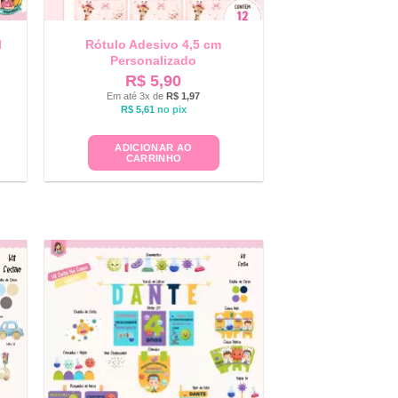
l
Rótulo Adesivo 4,5 cm
Personalizado
R$
5,90
Em até 3x de
R$
1,97
R$
5,61
no pix
ADICIONAR AO
CARRINHO