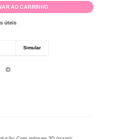
NAR AO CARRINHO
s úteis
Simular
olução; Com apliques 3D (scrap);