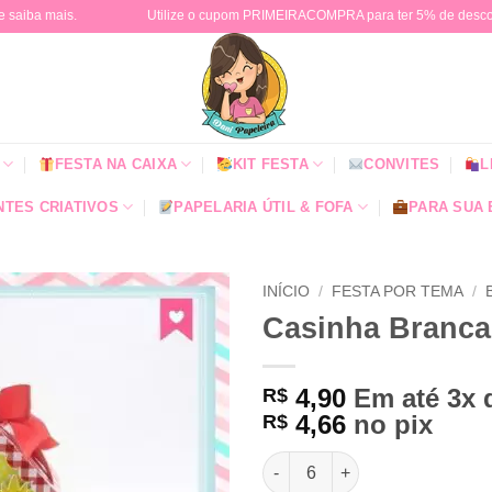
e saiba mais.
Utilize o cupom PRIMEIRACOMPRA para ter 5% de descont
FESTA NA CAIXA
KIT FESTA
CONVITES
L
TES CRIATIVOS
PAPELARIA ÚTIL & FOFA
PARA SUA
INÍCIO
/
FESTA POR TEMA
/
Casinha Branca
4,90
Em até 3x
R$
4,66
no pix
R$
Casinha Branca de Neve quan