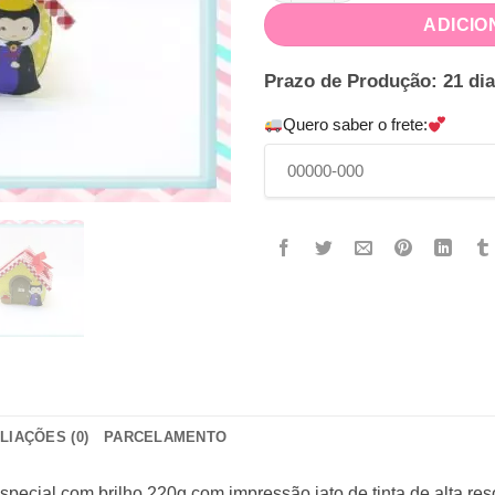
ADICIO
Prazo de Produção: 21 dia
Quero saber o frete:
LIAÇÕES (0)
PARCELAMENTO
ecial com brilho 220g com impressão jato de tinta de alta res