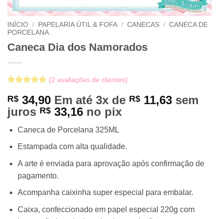
INÍCIO
/
PAPELARIA ÚTIL & FOFA
/
CANECAS
/
CANECA DE
PORCELANA
Caneca Dia dos Namorados
(
2
avaliações de clientes)
Avaliado
2
34,90
Em até 3x de
11,63
sem
R$
R$
como
5
de
5, com
juros
33,16
no pix
R$
baseado em
avaliações
Caneca de Porcelana 325ML
de clientes
Estampada com alta qualidade.
A arte é enviada para aprovação após confirmação de
pagamento.
Acompanha caixinha super especial para embalar.
Caixa, confeccionado em papel especial 220g com