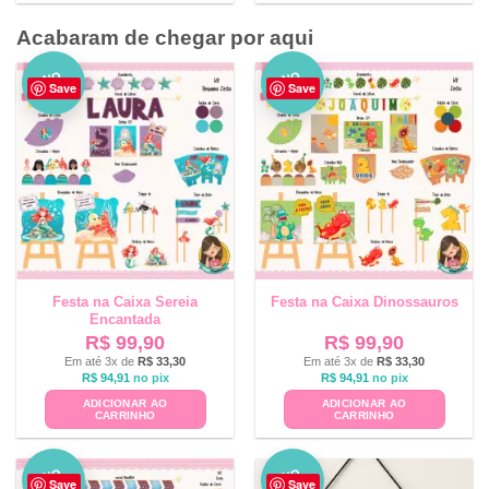
Acabaram de chegar por aqui
NO
NO
Save
Save
VO
VO
Festa na Caixa Sereia
Festa na Caixa Dinossauros
Encantada
R$
99,90
R$
99,90
Em até 3x de
R$
33,30
Em até 3x de
R$
33,30
R$
94,91
no pix
R$
94,91
no pix
ADICIONAR AO
ADICIONAR AO
CARRINHO
CARRINHO
NO
NO
Save
Save
VO
VO