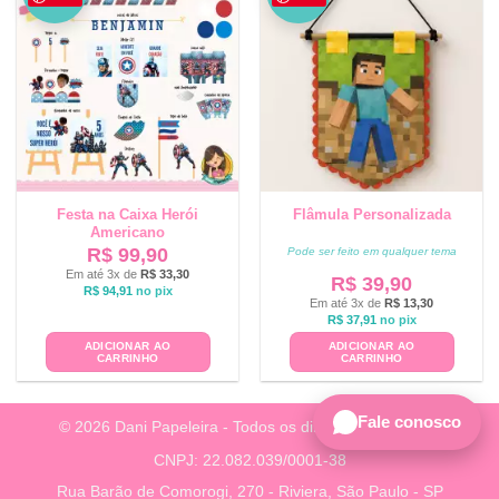
Festa na Caixa Herói
Flâmula Personalizada
Americano
R$
99,90
Pode ser feito em qualquer tema
Em até 3x de
R$
33,30
R$
39,90
R$
94,91
no pix
Em até 3x de
R$
13,30
R$
37,91
no pix
ADICIONAR AO
ADICIONAR AO
CARRINHO
CARRINHO
Fale conosco
© 2026 Dani Papeleira - Todos os direitos reservados.
CNPJ: 22.082.039/0001-38
Rua Barão de Comorogi, 270 - Riviera, São Paulo - SP