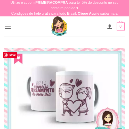
Utilize o cupom
PRIMEIRACOMPRA
para ter 5% de desconto no seu
Skip
primeiro pedido ♥​
to
Condições de frete grátis para todo Brasil,
Clique Aqui
e saiba mais.
content
0
Save