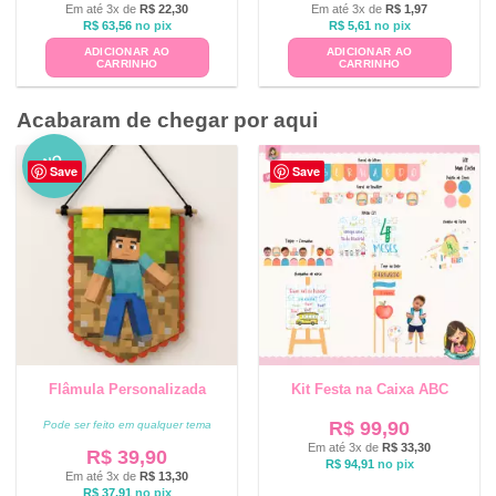
Em até 3x de
R$
22,30
Em até 3x de
R$
1,97
R$
63,56
no pix
R$
5,61
no pix
ADICIONAR AO
ADICIONAR AO
CARRINHO
CARRINHO
Acabaram de chegar por aqui
NO
Save
Save
VO
Flâmula Personalizada
Kit Festa na Caixa ABC
R$
99,90
Pode ser feito em qualquer tema
Em até 3x de
R$
33,30
R$
39,90
R$
94,91
no pix
Em até 3x de
R$
13,30
R$
37,91
no pix