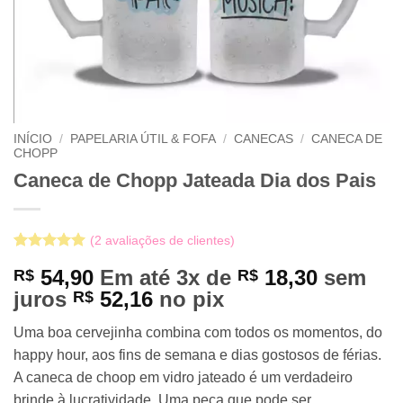
INÍCIO
/
PAPELARIA ÚTIL & FOFA
/
CANECAS
/
CANECA DE
CHOPP
Caneca de Chopp Jateada Dia dos Pais
(
2
avaliações de clientes)
Avaliado
2
54,90
Em até 3x de
18,30
sem
R$
R$
como
5
de
5, com
juros
52,16
no pix
R$
baseado em
avaliações
Uma boa cervejinha combina com todos os momentos, do
de clientes
happy hour, aos fins de semana e dias gostosos de férias.
A caneca de choop em vidro jateado é um verdadeiro
brinde à lucratividade. Uma peça que pode ser