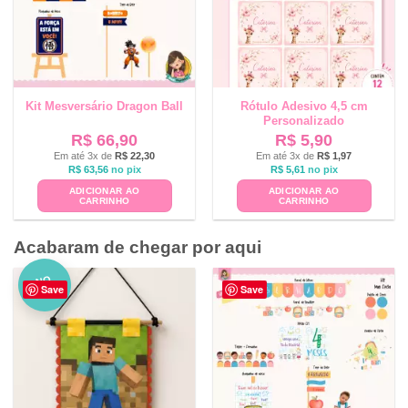
Kit Mesversário Dragon Ball
Rótulo Adesivo 4,5 cm
Personalizado
R$
66,90
R$
5,90
Em até 3x de
R$
22,30
Em até 3x de
R$
1,97
R$
63,56
no pix
R$
5,61
no pix
ADICIONAR AO
ADICIONAR AO
CARRINHO
CARRINHO
Acabaram de chegar por aqui
NO
Save
Save
VO