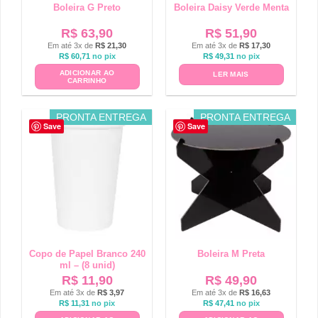
Boleira G Preto
Boleira Daisy Verde Menta
R$
63,90
R$
51,90
Em até 3x de
R$
21,30
Em até 3x de
R$
17,30
R$
60,71
no pix
R$
49,31
no pix
ADICIONAR AO
LER MAIS
CARRINHO
PRONTA ENTREGA
PRONTA ENTREGA
Save
Save
Copo de Papel Branco 240
Boleira M Preta
ml – (8 unid)
R$
11,90
R$
49,90
Em até 3x de
R$
3,97
Em até 3x de
R$
16,63
R$
11,31
no pix
R$
47,41
no pix