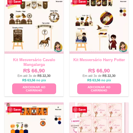
Save
Save
Kit Mesversário Cavalo
Kit Mesversário Harry Potter
Mangalarga
R$
66,90
R$
66,90
Em até 3x de
R$
22,30
Em até 3x de
R$
22,30
R$
63,56
no pix
R$
63,56
no pix
ADICIONAR AO
ADICIONAR AO
CARRINHO
CARRINHO
Save
Save