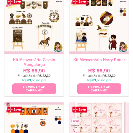
Save
Save
Kit Mesversário Cavalo
Kit Mesversário Harry Potter
Mangalarga
R$
66,90
R$
66,90
Em até 3x de
R$
22,30
Em até 3x de
R$
22,30
R$
63,56
no pix
R$
63,56
no pix
ADICIONAR AO
ADICIONAR AO
CARRINHO
CARRINHO
Save
Save