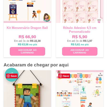
Kit Mesversário Dragon Ball
Rótulo Adesivo 4,5 cm
Personalizado
R$
66,90
R$
5,90
Em até 3x de
R$
22,30
Em até 3x de
R$
1,97
R$
63,56
no pix
R$
5,61
no pix
ADICIONAR AO
ADICIONAR AO
CARRINHO
CARRINHO
Acabaram de chegar por aqui
NO
Save
Save
VO