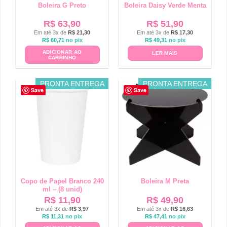
Boleira G Preto
Boleira Daisy Verde Menta
R$
63,90
R$
51,90
Em até 3x de
R$
21,30
Em até 3x de
R$
17,30
R$
60,71
no pix
R$
49,31
no pix
ADICIONAR AO
LER MAIS
CARRINHO
PRONTA ENTREGA
PRONTA ENTREGA
Save
Save
Copo de Papel Branco 240
Boleira M Preta
ml – (8 unid)
R$
11,90
R$
49,90
Em até 3x de
R$
3,97
Em até 3x de
R$
16,63
R$
11,31
no pix
R$
47,41
no pix