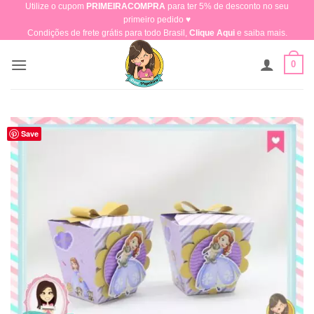
Utilize o cupom
PRIMEIRACOMPRA
para ter 5% de desconto no seu
Skip
primeiro pedido ♥​
to
Condições de frete grátis para todo Brasil,
Clique Aqui
e saiba mais.
content
0
Save