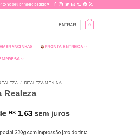
o no seu primeiro pedido ♥​
0
ENTRAR
EMBRANCINHAS
PRONTA ENTREGA
 EMPRESA
REALEZA
/
REALEZA MENINA
a Realeza
 de
1,63
sem juros
R$
ecial 220g com impressão jato de tinta