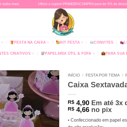
e saiba mais.
Utilize o cupom PRIMEIRACOMPRA para ter 5% de descont
FESTA NA CAIXA
KIT FESTA
CONVITES
L
TES CRIATIVOS
PAPELARIA ÚTIL & FOFA
PARA SUA
INÍCIO
/
FESTA POR TEMA
/
Caixa Sextavad
4,90
Em até 3x
R$
4,66
no pix
R$
• Confeccionado em papel esp