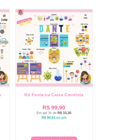
s
Kit Festa na Caixa Cientista
R$
99,90
Em até 3x de
R$
33,30
R$
94,91
no pix