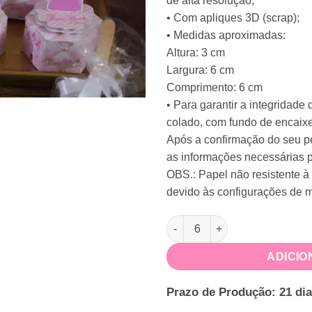
de alta resolução;
• Com apliques 3D (scrap);
• Medidas aproximadas:
Altura: 3 cm
Largura: 6 cm
Comprimento: 6 cm
• Para garantir a integridad
colado, com fundo de encaixe
Após a confirmação do seu pe
as informações necessárias p
OBS.: Papel não resistente à
devido às configurações de m
Caixa Sextavada Realeza quan
ADICIO
Prazo de Produção: 21 dia