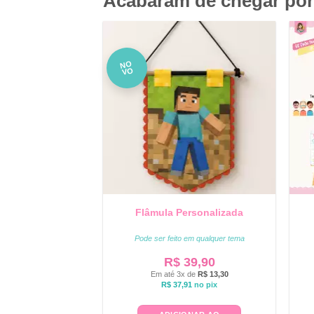
Acabaram de chegar por
NO
VO
Flâmula Personalizada
Pode ser feito em qualquer tema
R$
39,90
Em até 3x de
R$
13,30
R$
37,91
no pix