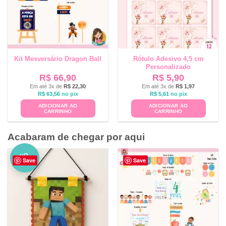
Kit Mesversário Dragon Ball
Rótulo Adesivo 4,5 cm
Personalizado
R$
66,90
R$
5,90
Em até 3x de
R$
22,30
Em até 3x de
R$
1,97
R$
63,56
no pix
R$
5,61
no pix
ADICIONAR AO
ADICIONAR AO
CARRINHO
CARRINHO
Acabaram de chegar por aqui
NO
Save
Save
VO