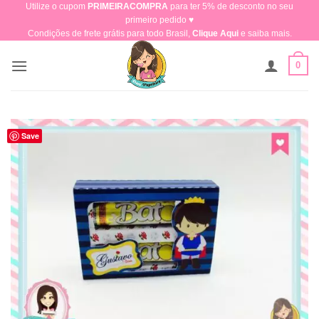
Utilize o cupom
PRIMEIRACOMPRA
para ter 5% de desconto no seu
Skip
primeiro pedido ♥​
to
Condições de frete grátis para todo Brasil,
Clique Aqui
e saiba mais.
content
0
Save