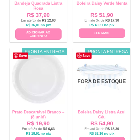
Bandeja Quadrada Listra
Boleira Daisy Verde Menta
Rosa
R$
37,90
R$
51,90
Em até 3x de
R$
12,63
Em até 3x de
R$
17,30
R$
36,01
no pix
R$
49,31
no pix
ADICIONAR AO
LER MAIS
CARRINHO
PRONTA ENTREGA
PRONTA ENTREGA
Save
Save
FORA DE ESTOQUE
Prato Descartável Branco –
Boleira Daisy Listra Azul
(8 unid)
Céu
R$
19,90
R$
54,90
Em até 3x de
R$
6,63
Em até 3x de
R$
18,30
R$
18,91
no pix
R$
52,16
no pix