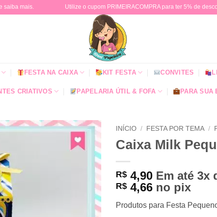
e saiba mais.
Utilize o cupom PRIMEIRACOMPRA para ter 5% de descont
FESTA NA CAIXA
KIT FESTA
CONVITES
L
TES CRIATIVOS
PAPELARIA ÚTIL & FOFA
PARA SUA
INÍCIO
/
FESTA POR TEMA
/
Caixa Milk Pequ
4,90
Em até 3x
R$
4,66
no pix
R$
Produtos para Festa Pequeno 