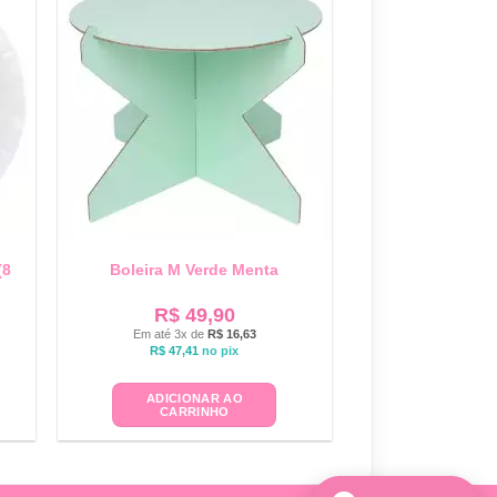
(8
Boleira M Verde Menta
R$
49,90
Em até 3x de
R$
16,63
R$
47,41
no pix
ADICIONAR AO
CARRINHO