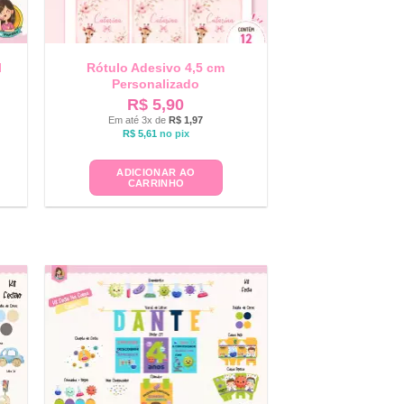
l
Rótulo Adesivo 4,5 cm
Personalizado
R$
5,90
Em até 3x de
R$
1,97
R$
5,61
no pix
ADICIONAR AO
CARRINHO