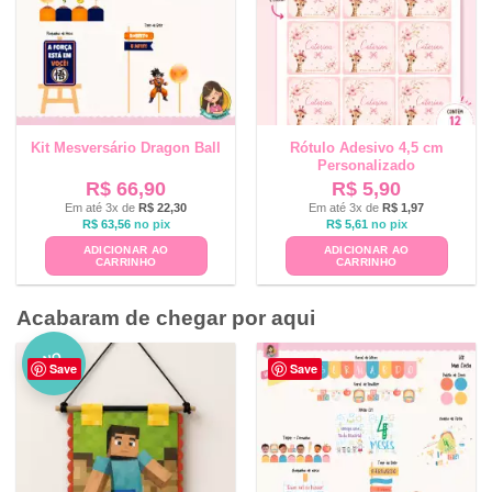
Kit Mesversário Dragon Ball
Rótulo Adesivo 4,5 cm
Personalizado
R$
66,90
R$
5,90
Em até 3x de
R$
22,30
Em até 3x de
R$
1,97
R$
63,56
no pix
R$
5,61
no pix
ADICIONAR AO
ADICIONAR AO
CARRINHO
CARRINHO
Acabaram de chegar por aqui
NO
Save
Save
VO