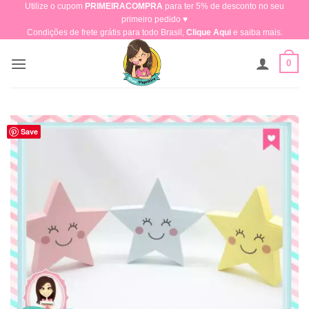
Utilize o cupom
PRIMEIRACOMPRA
para ter 5% de desconto no seu
Skip
primeiro pedido ♥​
to
Condições de frete grátis para todo Brasil,
Clique Aqui
e saiba mais.
content
0
Save