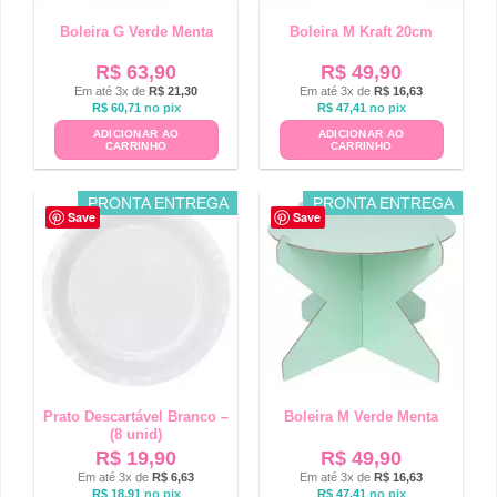
Boleira G Verde Menta
Boleira M Kraft 20cm
R$
63,90
R$
49,90
Em até 3x de
R$
21,30
Em até 3x de
R$
16,63
R$
60,71
no pix
R$
47,41
no pix
ADICIONAR AO
ADICIONAR AO
CARRINHO
CARRINHO
PRONTA ENTREGA
PRONTA ENTREGA
Save
Save
Prato Descartável Branco –
Boleira M Verde Menta
(8 unid)
R$
19,90
R$
49,90
Em até 3x de
R$
6,63
Em até 3x de
R$
16,63
R$
18,91
no pix
R$
47,41
no pix