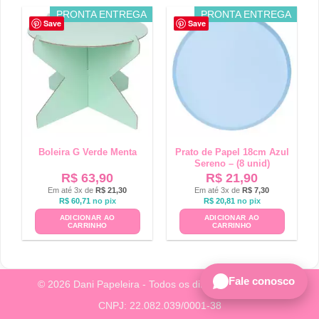
PRONTA ENTREGA
PRONTA ENTREGA
Save
Save
Boleira G Verde Menta
Prato de Papel 18cm Azul
Sereno – (8 unid)
R$
63,90
R$
21,90
Em até 3x de
R$
21,30
Em até 3x de
R$
7,30
R$
60,71
no pix
R$
20,81
no pix
ADICIONAR AO
ADICIONAR AO
CARRINHO
CARRINHO
Fale conosco
© 2026 Dani Papeleira - Todos os direitos reservados.
CNPJ: 22.082.039/0001-38