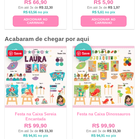
R$
66,90
R$
5,90
Em até 3x de
R$
22,30
Em até 3x de
R$
1,97
R$
63,56
no pix
R$
5,61
no pix
ADICIONAR AO
ADICIONAR AO
CARRINHO
CARRINHO
Acabaram de chegar por aqui
NO
NO
Save
Save
VO
VO
Festa na Caixa Sereia
Festa na Caixa Dinossauros
Encantada
R$
99,90
R$
99,90
Em até 3x de
R$
33,30
Em até 3x de
R$
33,30
R$
94,91
no pix
R$
94,91
no pix