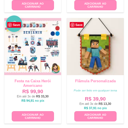
ADICIONAR AO
ADICIONAR AO
CARRINHO
CARRINHO
NO
Save
Save
VO
Festa na Caixa Herói
Flâmula Personalizada
Americano
R$
99,90
Pode ser feito em qualquer tema
Em até 3x de
R$
33,30
R$
39,90
R$
94,91
no pix
Em até 3x de
R$
13,30
R$
37,91
no pix
ADICIONAR AO
ADICIONAR AO
CARRINHO
CARRINHO