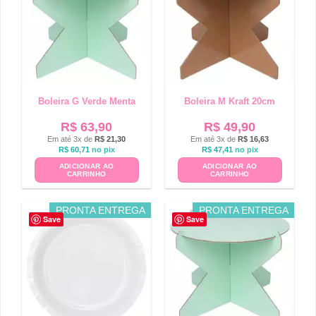
Boleira G Verde Menta
Boleira M Kraft 20cm
R$
63,90
R$
49,90
Em até 3x de
R$
21,30
Em até 3x de
R$
16,63
R$
60,71
no pix
R$
47,41
no pix
ADICIONAR AO
ADICIONAR AO
CARRINHO
CARRINHO
PRONTA ENTREGA
PRONTA ENTREGA
Save
Save