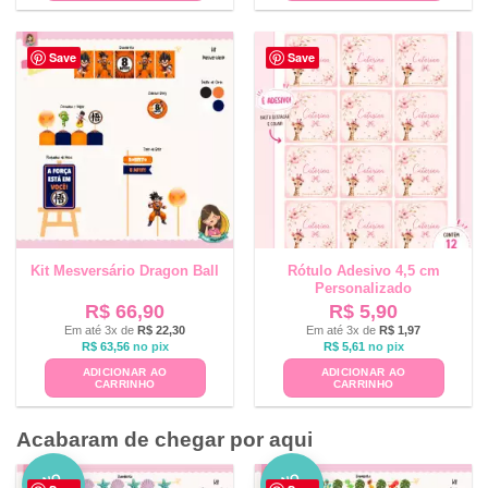
Save
Save
Kit Mesversário Dragon Ball
Rótulo Adesivo 4,5 cm
Personalizado
R$
66,90
R$
5,90
Em até 3x de
R$
22,30
Em até 3x de
R$
1,97
R$
63,56
no pix
R$
5,61
no pix
ADICIONAR AO
ADICIONAR AO
CARRINHO
CARRINHO
Acabaram de chegar por aqui
NO
NO