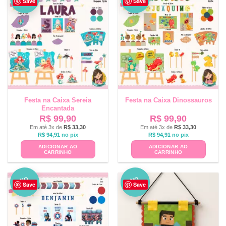
Save
Save
VO
VO
Festa na Caixa Sereia
Festa na Caixa Dinossauros
Encantada
R$
99,90
R$
99,90
Em até 3x de
R$
33,30
Em até 3x de
R$
33,30
R$
94,91
no pix
R$
94,91
no pix
ADICIONAR AO
ADICIONAR AO
CARRINHO
CARRINHO
NO
NO
Save
Save
VO
VO