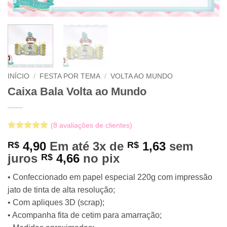
INÍCIO
/
FESTA POR TEMA
/
VOLTA AO MUNDO
Caixa Bala Volta ao Mundo
(
8
avaliações de clientes)
Avaliado
8
4,90
Em até 3x de
1,63
sem
R$
R$
como
5
de
5, com
juros
4,66
no pix
R$
baseado em
avaliações
• Confeccionado em papel especial 220g com impressão
de clientes
jato de tinta de alta resolução;
• Com apliques 3D (scrap);
• Acompanha fita de cetim para amarração;