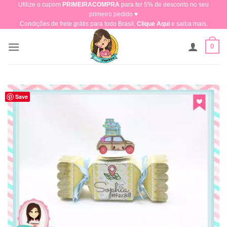
Utilize o cupom
PRIMEIRACOMPRA
para ter 5% de desconto no seu
Skip
primeiro pedido ♥​
to
Condições de frete grátis para todo Brasil,
Clique Aqui
e saiba mais.
content
0
Save