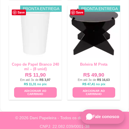
PRONTA ENTREGA
PRONTA ENTREGA
Save
Save
Copo de Papel Branco 240
Boleira M Preta
ml – (8 unid)
R$
11,90
R$
49,90
Em até 3x de
R$
3,97
Em até 3x de
R$
16,63
R$
11,31
no pix
R$
47,41
no pix
ADICIONAR AO
ADICIONAR AO
CARRINHO
CARRINHO
Fale conosco
© 2026 Dani Papeleira - Todos os direitos reservados.
CNPJ: 22.082.039/0001-38