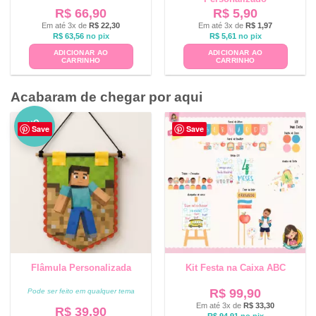
R$
66,90
R$
5,90
Em até 3x de
R$
22,30
Em até 3x de
R$
1,97
R$
63,56
no pix
R$
5,61
no pix
ADICIONAR AO
ADICIONAR AO
CARRINHO
CARRINHO
Acabaram de chegar por aqui
NO
Save
Save
VO
Flâmula Personalizada
Kit Festa na Caixa ABC
R$
99,90
Pode ser feito em qualquer tema
Em até 3x de
R$
33,30
R$
39,90
R$
94,91
no pix