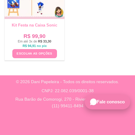
Kit Festa na Caixa Sonic
R$
99,90
Em até 3x de
R$
33,30
R$
94,91
no pix
ESCOLHA AS OPÇÕES
© 2026 Dani Papeleira - Todos os direitos reservados.
CNPJ: 22.082.039/0001-38
Rua Barão de Comorogi, 270 - Riviera, São Paulo - SP
Fale conosco
(11) 99411-8494