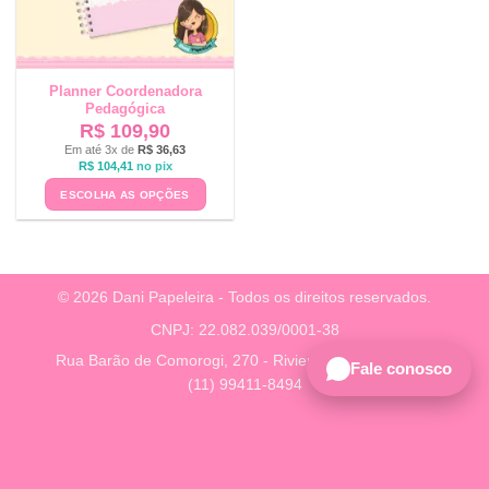
Planner Coordenadora
Pedagógica
R$
109,90
Em até 3x de
R$
36,63
R$
104,41
no pix
ESCOLHA AS OPÇÕES
© 2026 Dani Papeleira - Todos os direitos reservados.
CNPJ: 22.082.039/0001-38
Rua Barão de Comorogi, 270 - Riviera, São Paulo - SP
Fale conosco
(11) 99411-8494