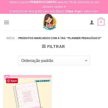
Utilize o cupom
PRIMEIRACOMPRA
para ter 5% de desconto no seu
Skip
primeiro pedido ♥​
to
Condições de frete grátis para todo Brasil,
Clique Aqui
e saiba mais.
content
0
INÍCIO
/
PRODUTOS MARCADOS COM A TAG “PLANNER PEDAGÓGICO”
FILTRAR
Save