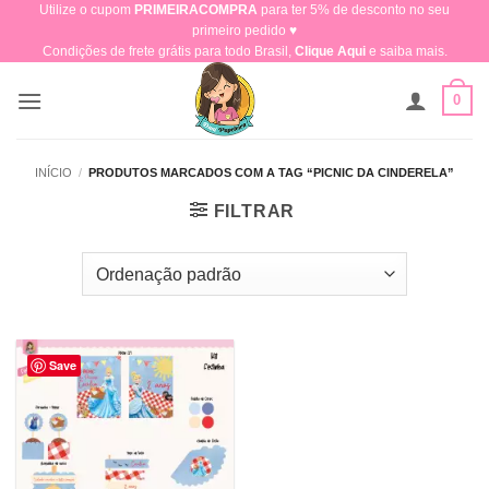
Utilize o cupom
PRIMEIRACOMPRA
para ter 5% de desconto no seu
Skip
primeiro pedido ♥​
to
Condições de frete grátis para todo Brasil,
Clique Aqui
e saiba mais.
content
0
INÍCIO
/
PRODUTOS MARCADOS COM A TAG “PICNIC DA CINDERELA”
FILTRAR
Save