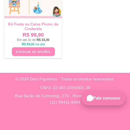
Kit Festa na Caixa Picnic da
Cinderela
R$
99,90
Em até 3x de
R$
33,30
R$
94,91
no pix
ESCOLHA AS OPÇÕES
© 2026 Dani Papeleira - Todos os direitos reservados.
CNPJ: 22.082.039/0001-38
Rua Barão de Comorogi, 270 - Riviera, São Paulo - SP
Fale conosco
(11) 99411-8494