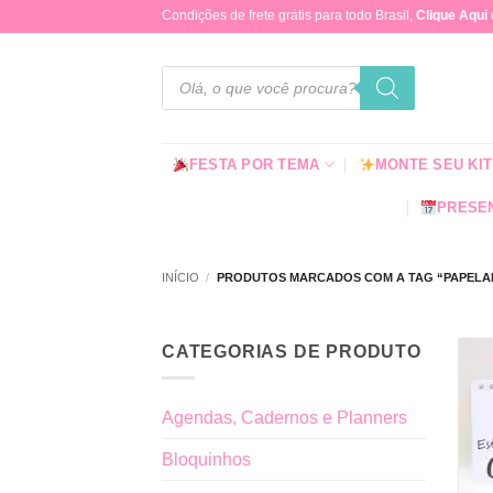
Skip
Condições de frete grátis para todo Brasil,
Clique Aqui
to
content
Pesquisar
produtos
FESTA POR TEMA
MONTE SEU KIT
PRESEN
INÍCIO
/
PRODUTOS MARCADOS COM A TAG “PAPELA
CATEGORIAS DE PRODUTO
Agendas, Cadernos e Planners
Bloquinhos