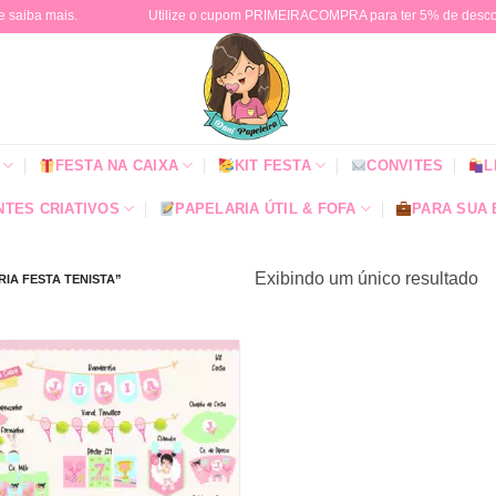
e saiba mais.
Utilize o cupom PRIMEIRACOMPRA para ter 5% de descont
FESTA NA CAIXA
KIT FESTA
CONVITES
L
TES CRIATIVOS
PAPELARIA ÚTIL & FOFA
PARA SUA
Exibindo um único resultado
A FESTA TENISTA”