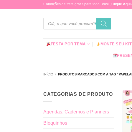
Skip
Condições de frete grátis para todo Brasil,
Clique Aqui
to
content
Pesquisar
produtos
FESTA POR TEMA
MONTE SEU KIT
PRESEN
INÍCIO
/
PRODUTOS MARCADOS COM A TAG “PAPELARI
CATEGORIAS DE PRODUTO
Agendas, Cadernos e Planners
Bloquinhos