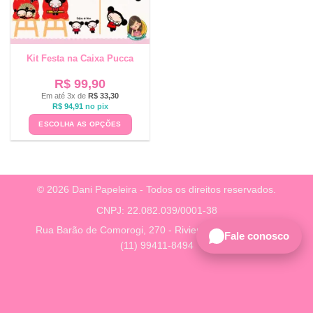
Kit Festa na Caixa Pucca
R$
99,90
Em até 3x de
R$
33,30
R$
94,91
no pix
ESCOLHA AS OPÇÕES
© 2026 Dani Papeleira - Todos os direitos reservados.
CNPJ: 22.082.039/0001-38
Rua Barão de Comorogi, 270 - Riviera, São Paulo - SP
Fale conosco
(11) 99411-8494