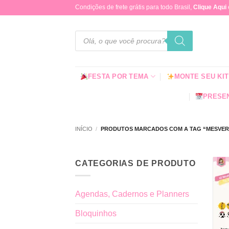
Skip
Condições de frete grátis para todo Brasil,
Clique Aqui
to
content
Pesquisar
produtos
FESTA POR TEMA
MONTE SEU KIT
PRESEN
INÍCIO
/
PRODUTOS MARCADOS COM A TAG “MESVERS
CATEGORIAS DE PRODUTO
Agendas, Cadernos e Planners
Bloquinhos