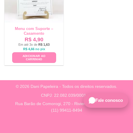
Menu com Suporte –
Casamento
R$
4,90
Em até 3x de
R$
1,63
R$
4,66
no pix
ADICIONAR AO
CARRINHO
© 2026 Dani Papeleira - Todos os direitos reservados.
CNPJ: 22.082.039/0001-38
Fale conosco
Rua Barão de Comorogi, 270 - Riviera, São Paulo - SP
(11) 99411-8494