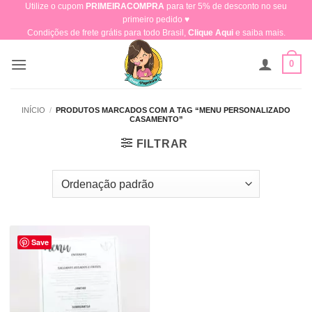
Utilize o cupom
PRIMEIRACOMPRA
para ter 5% de desconto no seu
Skip
primeiro pedido ♥​
to
Condições de frete grátis para todo Brasil,
Clique Aqui
e saiba mais.
content
0
INÍCIO
/
PRODUTOS MARCADOS COM A TAG “MENU PERSONALIZADO
CASAMENTO”
FILTRAR
Save