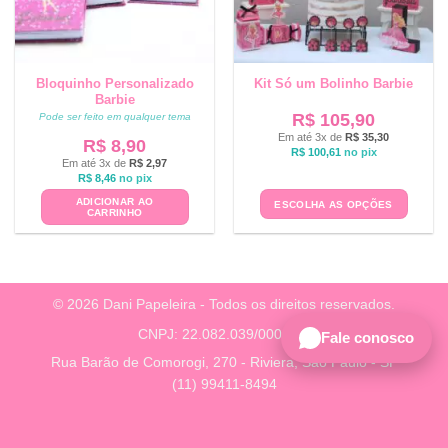
Bloquinho Personalizado
Kit Só um Bolinho Barbie
Barbie
R$
105,90
Pode ser feito em qualquer tema
Em até 3x de
R$
35,30
R$
8,90
R$
100,61
no pix
Em até 3x de
R$
2,97
R$
8,46
no pix
ADICIONAR AO
ESCOLHA AS OPÇÕES
CARRINHO
© 2026 Dani Papeleira - Todos os direitos reservados.
CNPJ: 22.082.039/0001-38
Fale conosco
Rua Barão de Comorogi, 270 - Riviera, São Paulo - SP
(11) 99411-8494