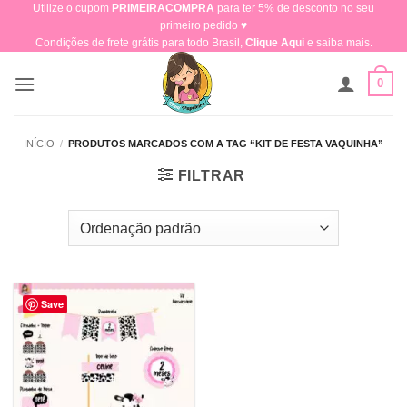
Utilize o cupom
PRIMEIRACOMPRA
para ter 5% de desconto no seu
Skip
primeiro pedido ♥​
to
Condições de frete grátis para todo Brasil,
Clique Aqui
e saiba mais.
content
0
INÍCIO
/
PRODUTOS MARCADOS COM A TAG “KIT DE FESTA VAQUINHA”
FILTRAR
Save