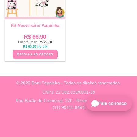
Kit Mesversário Vaquinha
R$
66,90
Em até 3x de
R$
22,30
R$
63,56
no pix
ESCOLHA AS OPÇÕES
© 2026 Dani Papeleira - Todos os direitos reservados.
CNPJ: 22.082.039/0001-38
Rua Barão de Comorogi, 270 - Riviera, São Paulo - SP
Fale conosco
(11) 99411-8494