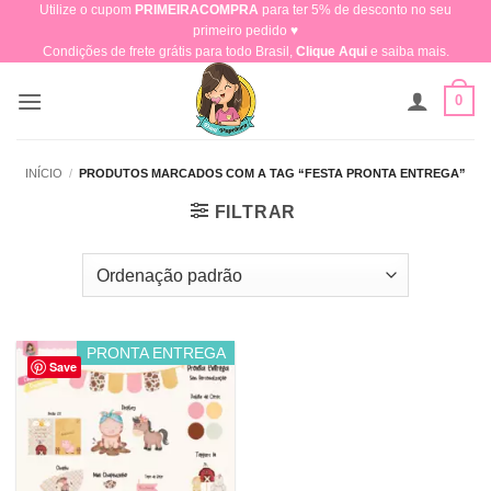
Utilize o cupom
PRIMEIRACOMPRA
para ter 5% de desconto no seu
Skip
primeiro pedido ♥​
to
Condições de frete grátis para todo Brasil,
Clique Aqui
e saiba mais.
content
0
INÍCIO
/
PRODUTOS MARCADOS COM A TAG “FESTA PRONTA ENTREGA”
FILTRAR
PRONTA ENTREGA
Save