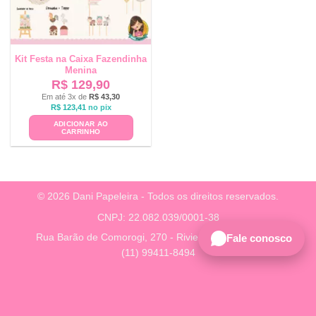
Kit Festa na Caixa Fazendinha
Menina
R$
129,90
Em até 3x de
R$
43,30
R$
123,41
no pix
ADICIONAR AO
CARRINHO
© 2026 Dani Papeleira - Todos os direitos reservados.
CNPJ: 22.082.039/0001-38
Rua Barão de Comorogi, 270 - Riviera, São Paulo - SP
Fale conosco
(11) 99411-8494