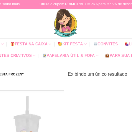
e saiba mais.
Utilize o cupom PRIMEIRACOMPRA para ter 5% de descont
FESTA NA CAIXA
KIT FESTA
CONVITES
L
TES CRIATIVOS
PAPELARIA ÚTIL & FOFA
PARA SUA
Exibindo um único resultado
ESTA FROZEN”