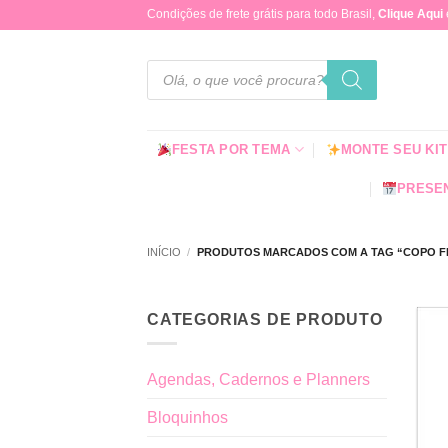
Skip
Condições de frete grátis para todo Brasil,
Clique Aqui
to
content
Pesquisar
produtos
FESTA POR TEMA
MONTE SEU KIT
PRESEN
INÍCIO
/
PRODUTOS MARCADOS COM A TAG “COPO F
CATEGORIAS DE PRODUTO
Agendas, Cadernos e Planners
Bloquinhos