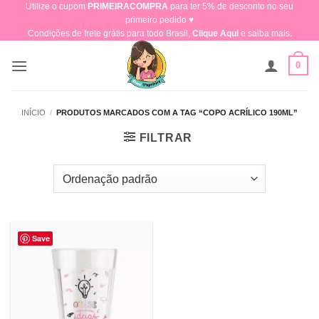
Utilize o cupom
PRIMEIRACOMPRA
para ter 5% de desconto no seu
Skip
primeiro pedido ♥​
to
Condições de frete grátis para todo Brasil,
Clique Aqui
e saiba mais.
content
0
INÍCIO
/
PRODUTOS MARCADOS COM A TAG “COPO ACRÍLICO 190ML”
FILTRAR
Save