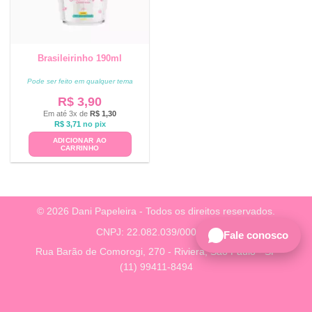
Brasileirinho 190ml
Pode ser feito em qualquer tema
R$
3,90
Em até 3x de
R$
1,30
R$
3,71
no pix
ADICIONAR AO
CARRINHO
© 2026 Dani Papeleira - Todos os direitos reservados.
CNPJ: 22.082.039/0001-38
Fale conosco
Rua Barão de Comorogi, 270 - Riviera, São Paulo - SP
(11) 99411-8494