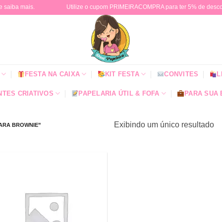
e saiba mais.
Utilize o cupom PRIMEIRACOMPRA para ter 5% de descont
FESTA NA CAIXA
KIT FESTA
CONVITES
L
TES CRIATIVOS
PAPELARIA ÚTIL & FOFA
PARA SUA
Exibindo um único resultado
ARA BROWNIE”