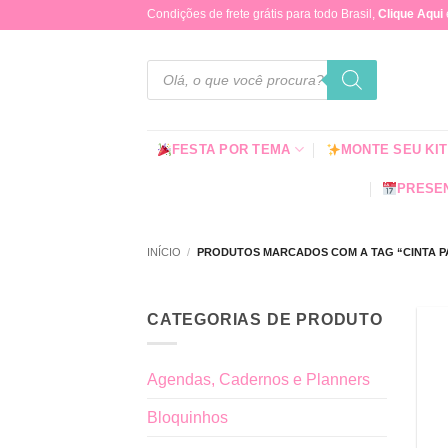
Skip
Condições de frete grátis para todo Brasil,
Clique Aqui
to
content
Pesquisar
produtos
FESTA POR TEMA
MONTE SEU KIT
PRESEN
INÍCIO
/
PRODUTOS MARCADOS COM A TAG “CINTA P
CATEGORIAS DE PRODUTO
Agendas, Cadernos e Planners
Bloquinhos