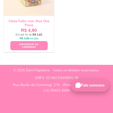
Caixa Cubo com Alça One
Piece
R$
4,90
Em até 3x de
R$
1,63
R$
4,66
no pix
ADICIONAR AO
CARRINHO
© 2026 Dani Papeleira - Todos os direitos reservados.
CNPJ: 22.082.039/0001-38
Rua Barão de Comorogi, 270 - Riviera, São Paulo - SP
Fale conosco
(11) 99411-8494