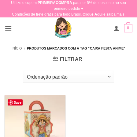
Utilize o cupom
PRIMEIRACOMPRA
para ter 5% de desconto no seu
Skip
primeiro pedido ♥​
to
Condições de frete grátis para todo Brasil,
Clique Aqui
e saiba mais.
content
0
INÍCIO
/
PRODUTOS MARCADOS COM A TAG “CAIXA FESTA ANIME”
FILTRAR
Save