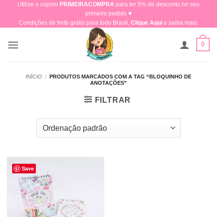
Utilize o cupom
PRIMEIRACOMPRA
para ter 5% de desconto no seu
Skip
primeiro pedido ♥​
to
Condições de frete grátis para todo Brasil,
Clique Aqui
e saiba mais.
content
0
INÍCIO
/
PRODUTOS MARCADOS COM A TAG “BLOQUINHO DE
ANOTAÇÕES”
FILTRAR
Save