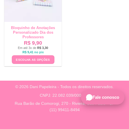
Bloquinho de Anotações
Personalizado Dia dos
Professores
R$
9,90
Em até 3x de
R$
3,30
R$
9,41
no pix
ESCOLHA AS OPÇÕES
© 2026 Dani Papeleira - Todos os direitos reservados.
CNPJ: 22.082.039/0001-38
Fale conosco
Rua Barão de Comorogi, 270 - Riviera, São Paulo - SP
(11) 99411-8494