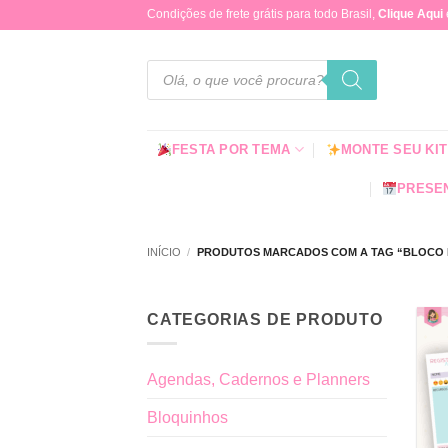
Skip
Condições de frete grátis para todo Brasil,
Clique Aqui
to
content
Pesquisar
produtos
FESTA POR TEMA
MONTE SEU KIT
PRESEN
INÍCIO
/
PRODUTOS MARCADOS COM A TAG “BLOCO D
CATEGORIAS DE PRODUTO
Agendas, Cadernos e Planners
Bloquinhos