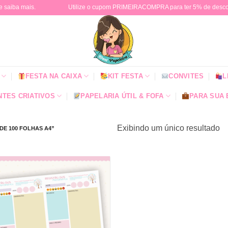
e saiba mais.
Utilize o cupom PRIMEIRACOMPRA para ter 5% de descont
FESTA NA CAIXA
KIT FESTA
CONVITES
L
TES CRIATIVOS
PAPELARIA ÚTIL & FOFA
PARA SUA
Exibindo um único resultado
E 100 FOLHAS A4”