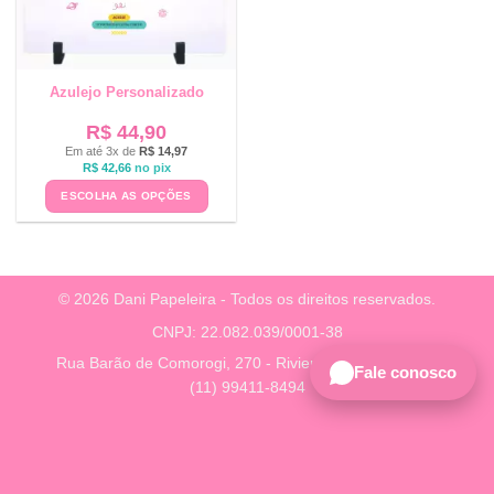
Azulejo Personalizado
R$
44,90
Em até 3x de
R$
14,97
R$
42,66
no pix
ESCOLHA AS OPÇÕES
© 2026 Dani Papeleira - Todos os direitos reservados.
CNPJ: 22.082.039/0001-38
Rua Barão de Comorogi, 270 - Riviera, São Paulo - SP
Fale conosco
(11) 99411-8494