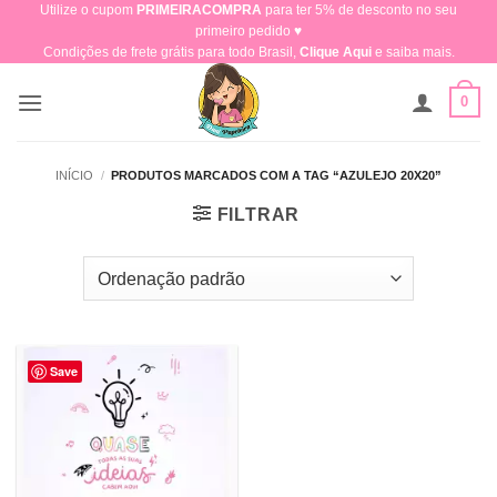
Utilize o cupom
PRIMEIRACOMPRA
para ter 5% de desconto no seu
Skip
primeiro pedido ♥​
to
Condições de frete grátis para todo Brasil,
Clique Aqui
e saiba mais.
content
0
INÍCIO
/
PRODUTOS MARCADOS COM A TAG “AZULEJO 20X20”
FILTRAR
Save