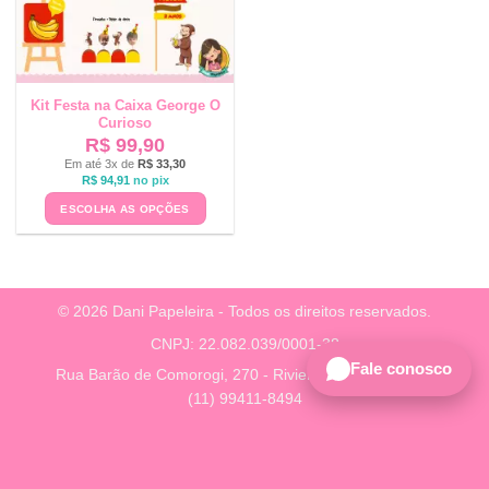
Kit Festa na Caixa George O
Curioso
R$
99,90
Em até 3x de
R$
33,30
R$
94,91
no pix
ESCOLHA AS OPÇÕES
© 2026 Dani Papeleira - Todos os direitos reservados.
CNPJ: 22.082.039/0001-38
Fale conosco
Rua Barão de Comorogi, 270 - Riviera, São Paulo - SP
(11) 99411-8494