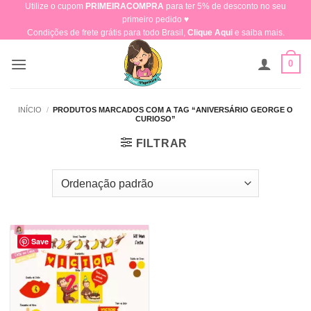
Utilize o cupom
PRIMEIRACOMPRA
para ter 5% de desconto no seu
Skip
primeiro pedido ♥​
to
Condições de frete grátis para todo Brasil,
Clique Aqui
e saiba mais.
content
0
INÍCIO
/
PRODUTOS MARCADOS COM A TAG “ANIVERSÁRIO GEORGE O
CURIOSO”
FILTRAR
Save