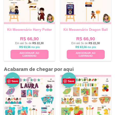
Kit Mesversário Harry Potter
Kit Mesversário Dragon Ball
R$
66,90
R$
66,90
Em até 3x de
R$
22,30
Em até 3x de
R$
22,30
R$
63,56
no pix
R$
63,56
no pix
ADICIONAR AO
ADICIONAR AO
CARRINHO
CARRINHO
Acabaram de chegar por aqui
NO
NO
Save
Save
VO
VO