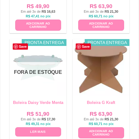
R$
49,90
R$
63,90
Em até 3x de
R$
16,63
Em até 3x de
R$
21,30
R$
47,41
no pix
R$
60,71
no pix
ADICIONAR AO
ADICIONAR AO
CARRINHO
CARRINHO
PRONTA ENTREGA
PRONTA ENTREGA
Save
Save
FORA DE ESTOQUE
Boleira Daisy Verde Menta
Boleira G Kraft
R$
51,90
R$
63,90
Em até 3x de
R$
17,30
Em até 3x de
R$
21,30
R$
49,31
no pix
R$
60,71
no pix
ADICIONAR AO
LER MAIS
CARRINHO