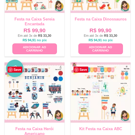
Festa na Caixa Sereia
Festa na Caixa Dinossauros
Encantada
R$
99,90
R$
99,90
Em até 3x de
R$
33,30
Em até 3x de
R$
33,30
R$
94,91
no pix
R$
94,91
no pix
ADICIONAR AO
ADICIONAR AO
CARRINHO
CARRINHO
NO
Save
Save
VO
Festa na Caixa Herói
Kit Festa na Caixa ABC
Americano