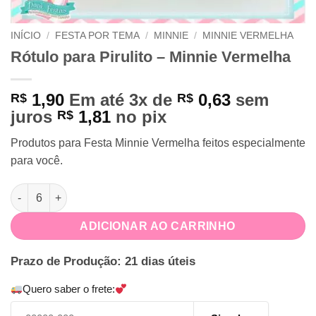
INÍCIO
/
FESTA POR TEMA
/
MINNIE
/
MINNIE VERMELHA
Rótulo para Pirulito – Minnie Vermelha
1,90
Em até 3x de
0,63
sem
R$
R$
juros
1,81
no pix
R$
Produtos para Festa Minnie Vermelha feitos especialmente
para você.
Rótulo para Pirulito - Minnie Vermelha quantidade
ADICIONAR AO CARRINHO
Prazo de Produção: 21 dias úteis
Quero saber o frete: