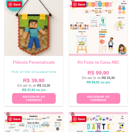
NO
Save
Save
VO
Flâmula Personalizada
Kit Festa na Caixa ABC
R$
99,90
Pode ser feito em qualquer tema
Em até 3x de
R$
33,30
R$
39,90
R$
94,91
no pix
Em até 3x de
R$
13,30
R$
37,91
no pix
ADICIONAR AO
ADICIONAR AO
CARRINHO
CARRINHO
Save
Save