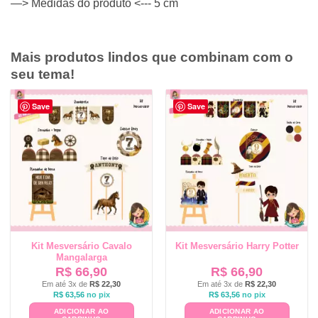
—> Medidas do produto <--- 5 cm
Mais produtos lindos que combinam com o
seu tema!
Save
Save
Kit Mesversário Cavalo
Kit Mesversário Harry Potter
Mangalarga
R$
66,90
R$
66,90
Em até 3x de
R$
22,30
Em até 3x de
R$
22,30
R$
63,56
no pix
R$
63,56
no pix
ADICIONAR AO
ADICIONAR AO