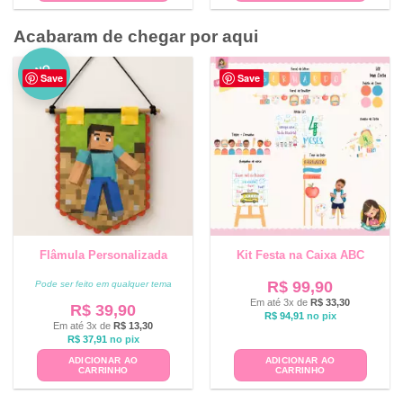
Acabaram de chegar por aqui
NO
Save
Save
VO
Flâmula Personalizada
Kit Festa na Caixa ABC
R$
99,90
Pode ser feito em qualquer tema
Em até 3x de
R$
33,30
R$
39,90
R$
94,91
no pix
Em até 3x de
R$
13,30
R$
37,91
no pix
ADICIONAR AO
ADICIONAR AO
CARRINHO
CARRINHO