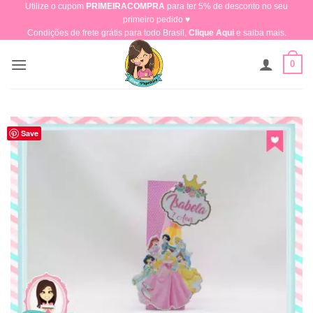
Utilize o cupom
PRIMEIRACOMPRA
para ter 5% de desconto no seu
Skip
primeiro pedido ♥​
to
Condições de frete grátis para todo Brasil,
Clique Aqui
e saiba mais.
content
0
Save