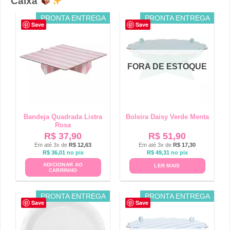
Caixa
PRONTA ENTREGA
PRONTA ENTREGA
Save
Save
FORA DE ESTOQUE
Bandeja Quadrada Listra
Boleira Daisy Verde Menta
Rosa
R$
37,90
R$
51,90
Em até 3x de
R$
12,63
Em até 3x de
R$
17,30
R$
36,01
no pix
R$
49,31
no pix
ADICIONAR AO
LER MAIS
CARRINHO
PRONTA ENTREGA
PRONTA ENTREGA
Save
Save