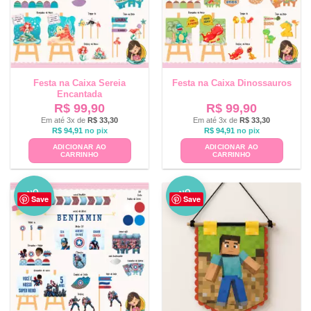
Festa na Caixa Sereia
Festa na Caixa Dinossauros
Encantada
R$
99,90
R$
99,90
Em até 3x de
R$
33,30
Em até 3x de
R$
33,30
R$
94,91
no pix
R$
94,91
no pix
ADICIONAR AO
ADICIONAR AO
CARRINHO
CARRINHO
NO
NO
Save
Save
VO
VO