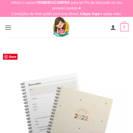
Utilize o cupom
PRIMEIRACOMPRA
para ter 5% de desconto no seu
Skip
primeiro pedido ♥​
to
Condições de frete grátis para todo Brasil,
Clique Aqui
e saiba mais.
content
0
Save