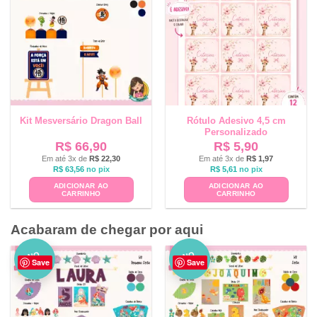
Kit Mesversário Dragon Ball
Rótulo Adesivo 4,5 cm
Personalizado
R$
66,90
R$
5,90
Em até 3x de
R$
22,30
Em até 3x de
R$
1,97
R$
63,56
no pix
R$
5,61
no pix
ADICIONAR AO
ADICIONAR AO
CARRINHO
CARRINHO
Acabaram de chegar por aqui
NO
NO
Save
Save
VO
VO