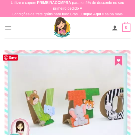
Utilize o cupom
PRIMEIRACOMPRA
para ter 5% de desconto no seu
Skip
primeiro pedido ♥​
to
Condições de frete grátis para todo Brasil,
Clique Aqui
e saiba mais.
content
0
Save