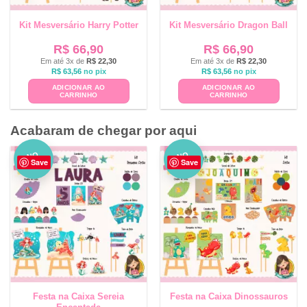
Kit Mesversário Harry Potter
Kit Mesversário Dragon Ball
R$
66,90
R$
66,90
Em até 3x de
R$
22,30
Em até 3x de
R$
22,30
R$
63,56
no pix
R$
63,56
no pix
ADICIONAR AO
ADICIONAR AO
CARRINHO
CARRINHO
Acabaram de chegar por aqui
NO
NO
Save
Save
VO
VO
Festa na Caixa Sereia
Festa na Caixa Dinossauros