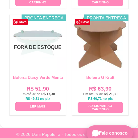
CARRINHO
CARRINHO
PRONTA ENTREGA
PRONTA ENTREGA
Save
Save
FORA DE ESTOQUE
Boleira Daisy Verde Menta
Boleira G Kraft
R$
51,90
R$
63,90
Em até 3x de
R$
17,30
Em até 3x de
R$
21,30
R$
49,31
no pix
R$
60,71
no pix
ADICIONAR AO
LER MAIS
CARRINHO
Fale conosco
© 2026 Dani Papeleira - Todos os direitos reservados.