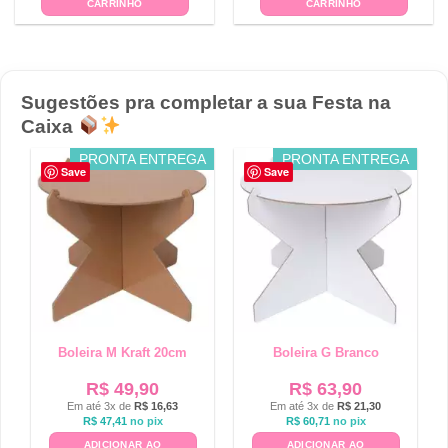
CARRINHO
CARRINHO
Sugestões pra completar a sua Festa na
Caixa
PRONTA ENTREGA
PRONTA ENTREGA
Save
Save
Boleira M Kraft 20cm
Boleira G Branco
R$
49,90
R$
63,90
Em até 3x de
R$
16,63
Em até 3x de
R$
21,30
R$
47,41
no pix
R$
60,71
no pix
ADICIONAR AO
ADICIONAR AO