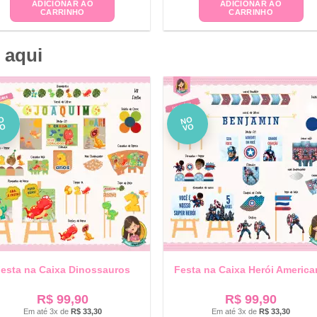
ADICIONAR AO
ADICIONAR AO
CARRINHO
CARRINHO
 aqui
O
NO
VO
VO
esta na Caixa Dinossauros
Festa na Caixa Herói Americ
R$
99,90
R$
99,90
Em até 3x de
R$
33,30
Em até 3x de
R$
33,30