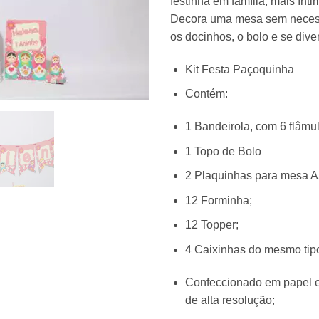
festinha em família, mais ín
Decora uma mesa sem necessi
os docinhos, o bolo e se divert
Kit Festa Paçoquinha
Contém:
1 Bandeirola, com 6 flâmu
1 Topo de Bolo
2 Plaquinhas para mesa A
12 Forminha;
12 Topper;
4 Caixinhas do mesmo tip
Confeccionado em papel es
de alta resolução;