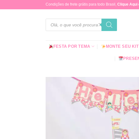
Skip
Condições de frete grátis para todo Brasil,
Clique Aqui
to
content
Pesquisar
produtos
FESTA POR TEMA
MONTE SEU KIT
PRESEN