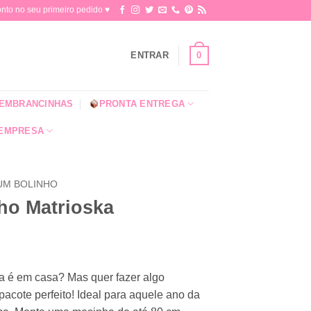
o no seu primeiro pedido ♥​
0
ENTRAR
EMBRANCINHAS
PRONTA ENTREGA
 EMPRESA
 UM BOLINHO
ho Matrioska
sta é em casa? Mas quer fazer algo
cote perfeito! Ideal para aquele ano da