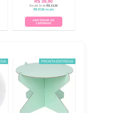
R$
39,90
Em até 3x de
R$
13,30
R$
37,91
no pix
ADICIONAR AO
CARRINHO
EGA
PRONTA ENTREGA