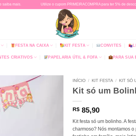
e saiba mais.
Utilize o cupom PRIMEIRACOMPRA para ter 5% de descont
FESTA NA CAIXA
KIT FESTA
CONVITES
L
TES CRIATIVOS
PAPELARIA ÚTIL & FOFA
PARA SUA
INÍCIO
/
KIT FESTA
/
KIT SÓ
Kit só um Bolin
85,90
R$
Kit festa só um bolinho. A fe
charmoso? Nós montamos o pa