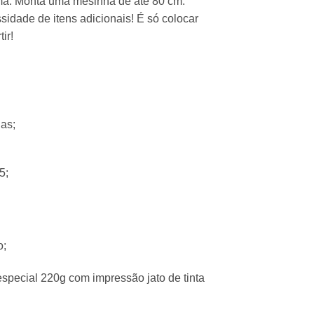
tima. Monta uma mesinha de até 80 cm.
dade de itens adicionais! É só colocar
ir!
las;
5;
o;
pecial 220g com impressão jato de tinta