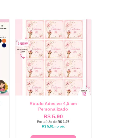
l
Rótulo Adesivo 4,5 cm
Personalizado
R$
5,90
Em até 3x de
R$
1,97
R$
5,61
no pix