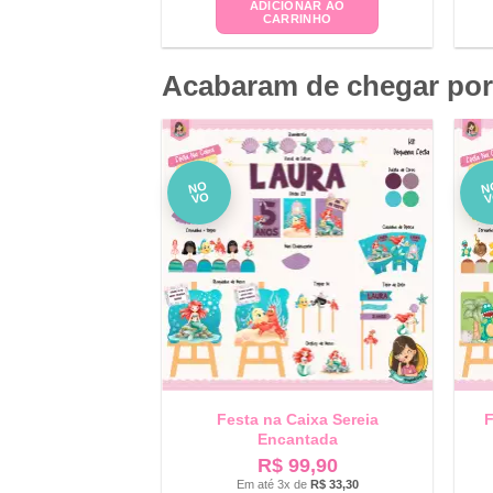
ADICIONAR AO
CARRINHO
Acabaram de chegar por
NO
N
VO
Festa na Caixa Sereia
F
Encantada
R$
99,90
Em até 3x de
R$
33,30