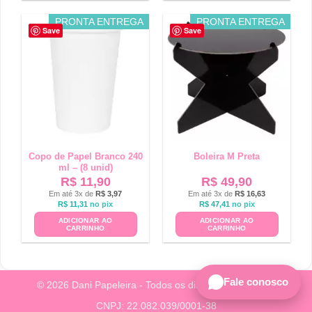
PRONTA ENTREGA
PRONTA ENTREGA
Save
Save
Copo de Papel Branco 240
Boleira M Preta
ml – (8 unid)
R$
11,90
R$
49,90
Em até 3x de
R$
3,97
Em até 3x de
R$
16,63
R$
11,31
no pix
R$
47,41
no pix
ADICIONAR AO
ADICIONAR AO
CARRINHO
CARRINHO
Fale conosco
© 2026 Dani Papeleira - Todos os direitos reservados.
CNPJ: 22.082.039/0001-38