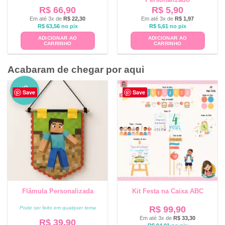
R$
66,90
R$
5,90
Em até 3x de
R$
22,30
Em até 3x de
R$
1,97
R$
63,56
no pix
R$
5,61
no pix
ADICIONAR AO
ADICIONAR AO
CARRINHO
CARRINHO
Acabaram de chegar por aqui
NO
Save
Save
VO
Flâmula Personalizada
Kit Festa na Caixa ABC
R$
99,90
Pode ser feito em qualquer tema
Em até 3x de
R$
33,30
R$
39,90