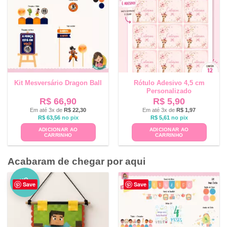
Kit Mesversário Dragon Ball
Rótulo Adesivo 4,5 cm
Personalizado
R$
66,90
R$
5,90
Em até 3x de
R$
22,30
Em até 3x de
R$
1,97
R$
63,56
no pix
R$
5,61
no pix
ADICIONAR AO
ADICIONAR AO
CARRINHO
CARRINHO
Acabaram de chegar por aqui
NO
Save
Save
VO