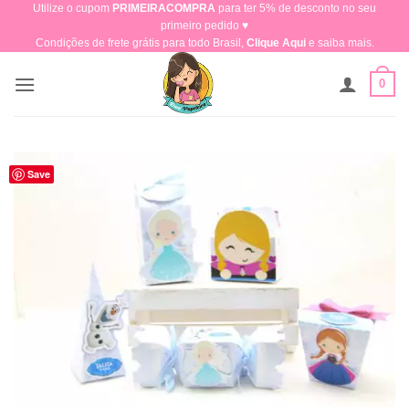
Utilize o cupom
PRIMEIRACOMPRA
para ter 5% de desconto no seu
Skip
primeiro pedido ♥​
to
Condições de frete grátis para todo Brasil,
Clique Aqui
e saiba mais.
content
0
Save