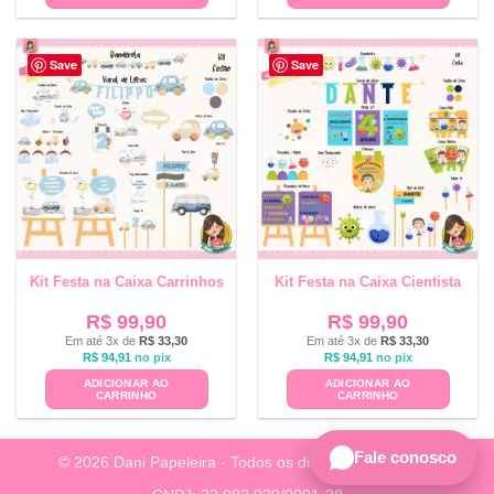
Save
Save
Kit Festa na Caixa Carrinhos
Kit Festa na Caixa Cientista
R$
99,90
R$
99,90
Em até 3x de
R$
33,30
Em até 3x de
R$
33,30
R$
94,91
no pix
R$
94,91
no pix
ADICIONAR AO
ADICIONAR AO
CARRINHO
CARRINHO
Fale conosco
© 2026 Dani Papeleira - Todos os direitos reservados.