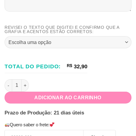
REVISEI O TEXTO QUE DIGITEI E CONFIRMO QUE A
GRAFIA E ACENTOS ESTÃO CORRETOS:
TOTAL DO PEDIDO:
R$
32,90
Kit Etiquetas Menina Negra quantidade
ADICIONAR AO CARRINHO
Prazo de Produção: 21 dias úteis
Quero saber o frete: