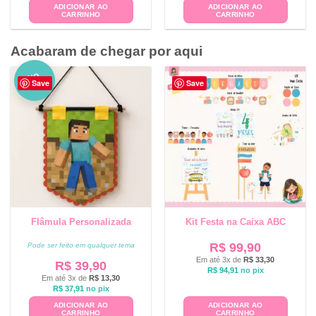
ADICIONAR AO
ADICIONAR AO
CARRINHO
CARRINHO
Acabaram de chegar por aqui
NO
Save
Save
VO
Flâmula Personalizada
Kit Festa na Caixa ABC
R$
99,90
Pode ser feito em qualquer tema
Em até 3x de
R$
33,30
R$
39,90
R$
94,91
no pix
Em até 3x de
R$
13,30
R$
37,91
no pix
ADICIONAR AO
ADICIONAR AO
CARRINHO
CARRINHO