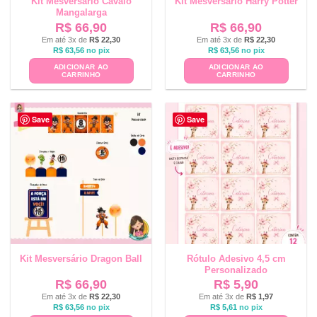
Kit Mesversário Cavalo
Kit Mesversário Harry Potter
Mangalarga
R$
66,90
R$
66,90
Em até 3x de
R$
22,30
Em até 3x de
R$
22,30
R$
63,56
no pix
R$
63,56
no pix
ADICIONAR AO
ADICIONAR AO
CARRINHO
CARRINHO
Save
Save
Kit Mesversário Dragon Ball
Rótulo Adesivo 4,5 cm
Personalizado
R$
66,90
R$
5,90
Em até 3x de
R$
22,30
Em até 3x de
R$
1,97
R$
63,56
no pix
R$
5,61
no pix