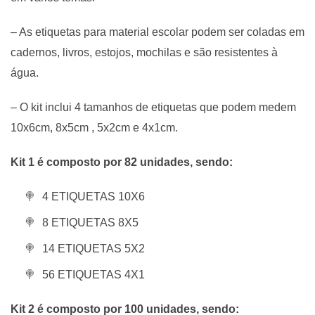
– As etiquetas para material escolar podem ser coladas em
cadernos, livros, estojos, mochilas e são resistentes à
água.
– O kit inclui 4 tamanhos de etiquetas que podem medem
10x6cm, 8x5cm , 5x2cm e 4x1cm.
Kit 1 é composto por 82 unidades, sendo:
4 ETIQUETAS 10X6
8 ETIQUETAS 8X5
14 ETIQUETAS 5X2
56 ETIQUETAS 4X1
Kit 2 é composto por 100 unidades, sendo: