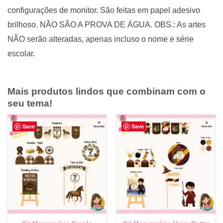
configurações de monitor. São feitas em papel adesivo
brilhoso. NÃO SÃO A PROVA DE ÁGUA. OBS.: As artes
NÃO serão alteradas, apenas incluso o nome e série
escolar.
Mais produtos lindos que combinam com o
seu tema!
Save
Save