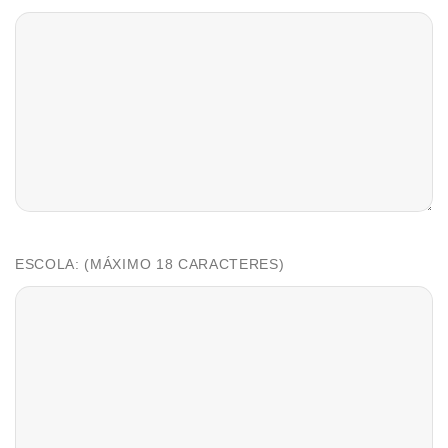
ESCOLA: (MÁXIMO 18 CARACTERES)