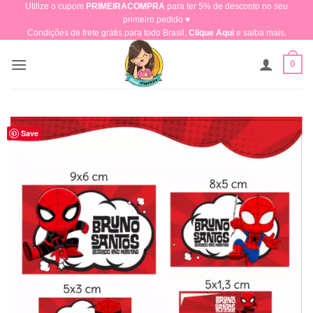
Utilize o cupom
PRIMEIRACOMPRA
para ter 5% de desconto no seu
Skip
primeiro pedido ♥​
to
Condições de frete grátis para todo Brasil,
Clique Aqui
e saiba mais.
content
0
Save