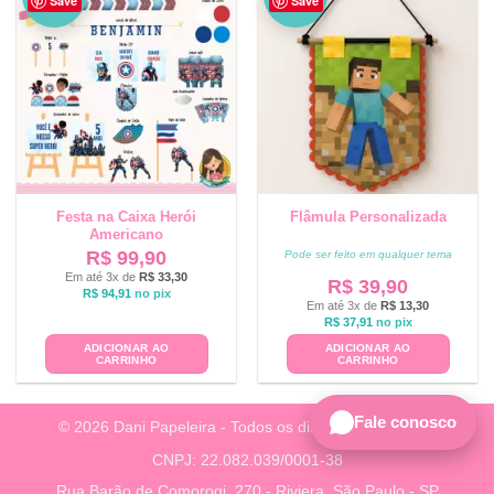
Save
Save
VO
VO
Festa na Caixa Herói
Flâmula Personalizada
Americano
R$
99,90
Pode ser feito em qualquer tema
Em até 3x de
R$
33,30
R$
39,90
R$
94,91
no pix
Em até 3x de
R$
13,30
R$
37,91
no pix
ADICIONAR AO
ADICIONAR AO
CARRINHO
CARRINHO
Fale conosco
© 2026 Dani Papeleira - Todos os direitos reservados.
CNPJ: 22.082.039/0001-38
Rua Barão de Comorogi, 270 - Riviera, São Paulo - SP