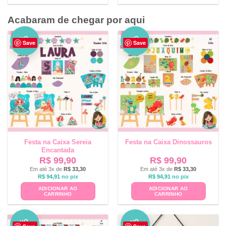
Acabaram de chegar por aqui
NO
NO
Save
Save
VO
VO
Festa na Caixa Sereia
Festa na Caixa Dinossauros
Encantada
R$
99,90
R$
99,90
Em até 3x de
R$
33,30
Em até 3x de
R$
33,30
R$
94,91
no pix
R$
94,91
no pix
ADICIONAR AO
ADICIONAR AO
CARRINHO
CARRINHO
NO
NO