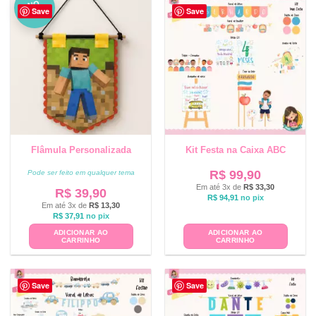
NO
Save
Save
VO
Flâmula Personalizada
Kit Festa na Caixa ABC
R$
99,90
Pode ser feito em qualquer tema
Em até 3x de
R$
33,30
R$
39,90
R$
94,91
no pix
Em até 3x de
R$
13,30
R$
37,91
no pix
ADICIONAR AO
ADICIONAR AO
CARRINHO
CARRINHO
Save
Save