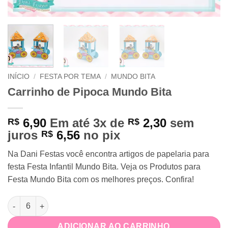
INÍCIO
/
FESTA POR TEMA
/
MUNDO BITA
Carrinho de Pipoca Mundo Bita
6,90
Em até 3x de
2,30
sem
R$
R$
juros
6,56
no pix
R$
Na Dani Festas você encontra a
rtigos de papelaria para
festa Festa Infantil Mundo Bita. Veja os Produtos para
Festa Mundo Bita com os melhores preços. Confira!
Carrinho de Pipoca Mundo Bita quantidade
ADICIONAR AO CARRINHO