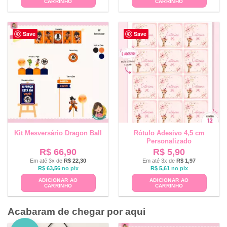
CARRINHO
CARRINHO
Save
Save
Kit Mesversário Dragon Ball
Rótulo Adesivo 4,5 cm
Personalizado
R$
66,90
R$
5,90
Em até 3x de
R$
22,30
Em até 3x de
R$
1,97
R$
63,56
no pix
R$
5,61
no pix
ADICIONAR AO
ADICIONAR AO
CARRINHO
CARRINHO
Acabaram de chegar por aqui