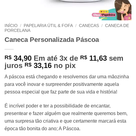
INÍCIO
/
PAPELARIA ÚTIL & FOFA
/
CANECAS
/
CANECA DE
PORCELANA
Caneca Personalizada Páscoa
34,90
Em até 3x de
11,63
sem
R$
R$
juros
33,16
no pix
R$
A páscoa está chegando e resolvemos dar uma mãozinha
para você inovar e surpreender positivamente aquela
pessoa especial que faz parte de sua vida e história!
É incrível poder e ter a possibilidade de encantar,
presentear e fazer alguém que realmente queremos bem,
uma surpresa tão criativa e que certamente marcará esta
época tão bonita do ano; A Páscoa.