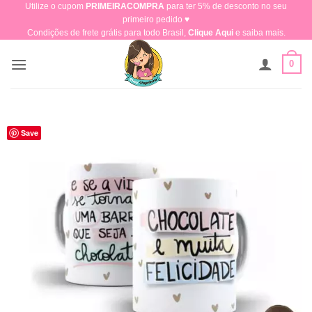
Utilize o cupom
PRIMEIRACOMPRA
para ter 5% de desconto no seu
Skip
primeiro pedido ♥​
to
Condições de frete grátis para todo Brasil,
Clique Aqui
e saiba mais.
content
0
Save