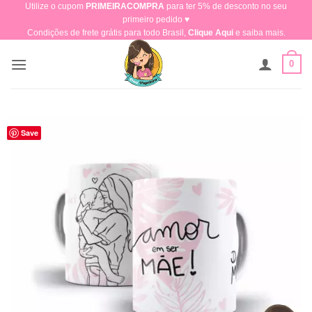
Utilize o cupom
PRIMEIRACOMPRA
para ter 5% de desconto no seu
Skip
primeiro pedido ♥​
to
Condições de frete grátis para todo Brasil,
Clique Aqui
e saiba mais.
content
0
Save