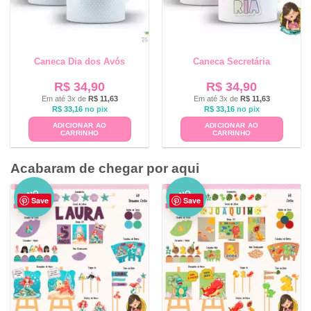
Caneca Dia dos Avós
Caneca Secretária
R$
34,90
R$
34,90
Em até 3x de
R$
11,63
Em até 3x de
R$
11,63
R$
33,16
no pix
R$
33,16
no pix
ADICIONAR AO
ADICIONAR AO
CARRINHO
CARRINHO
Acabaram de chegar por aqui
NO
NO
Save
Save
VO
VO