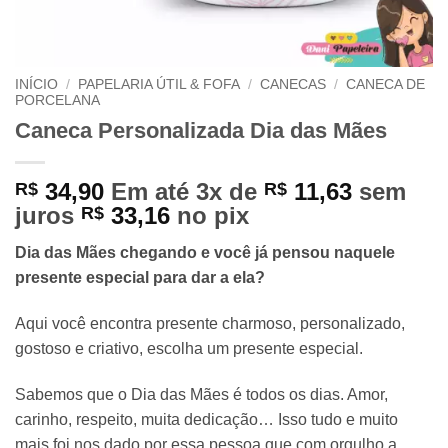
INÍCIO
/
PAPELARIA ÚTIL & FOFA
/
CANECAS
/
CANECA DE
PORCELANA
Caneca Personalizada Dia das Mães
34,90
Em até 3x de
11,63
sem
R$
R$
juros
33,16
no pix
R$
Dia das Mães chegando e você já pensou naquele
presente especial para dar a ela?
Aqui você encontra presente charmoso, personalizado,
gostoso e criativo, escolha um presente especial.
Sabemos que o Dia das Mães é todos os dias. Amor,
carinho, respeito, muita dedicação… Isso tudo e muito
mais foi nos dado por essa pessoa que com orgulho a