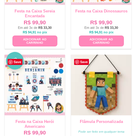
Festa na Caixa Sereia
Festa na Caixa Dinossauros
Encantada
R$
99,90
R$
99,90
Em até 3x de
R$
33,30
Em até 3x de
R$
33,30
R$
94,91
no pix
R$
94,91
no pix
ADICIONAR AO
ADICIONAR AO
CARRINHO
CARRINHO
NO
Save
Save
VO
Festa na Caixa Herói
Flâmula Personalizada
Americano
R$
99,90
Pode ser feito em qualquer tema